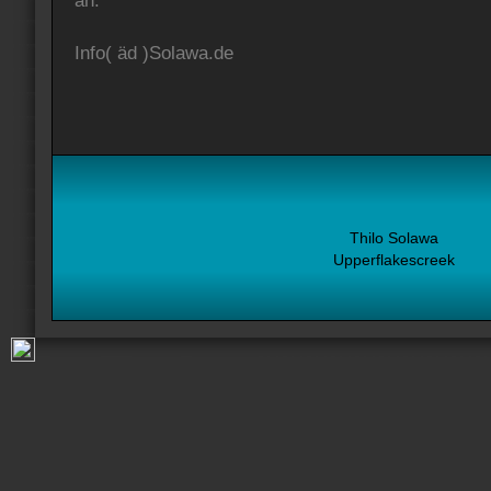
an:
Info( äd )Solawa.de
Thilo Solawa
Upperflakescreek